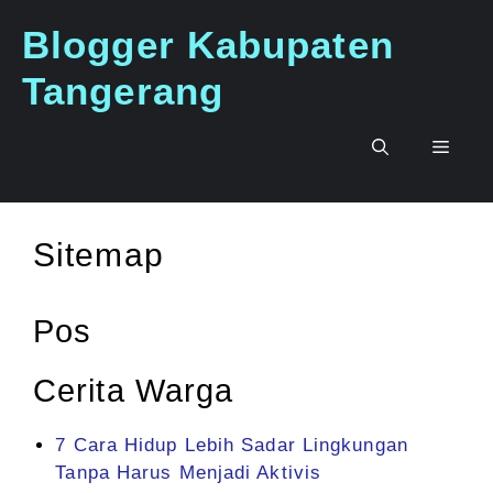
Langsung
Blogger Kabupaten
ke
isi
Tangerang
Men
Sitemap
Pos
Cerita Warga
7 Cara Hidup Lebih Sadar Lingkungan
Tanpa Harus Menjadi Aktivis