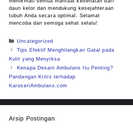
menikmati semua manfaat kesehatan dari
daun kelor dan mendukung kesejahteraan
tubuh Anda secara optimal. Selamat
mencoba dan semoga sehat selalu!
Kategori
Uncategorized
Tips Efektif Menghilangkan Gatal pada
Kulit yang Menyiksa
Kenapa Desain Ambulans Itu Penting?
Pandangan Kritis terhadap
KaroseriAmbulans.com
Arsip Postingan