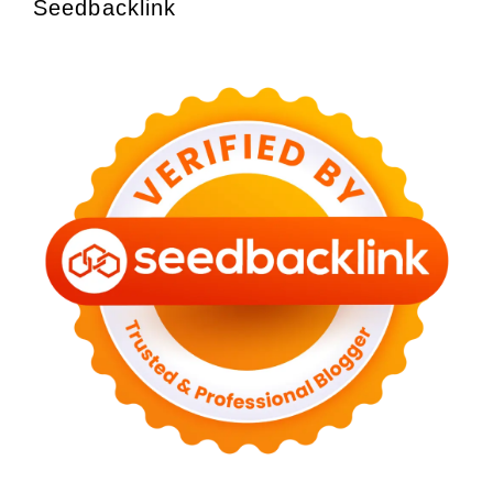
Seedbacklink