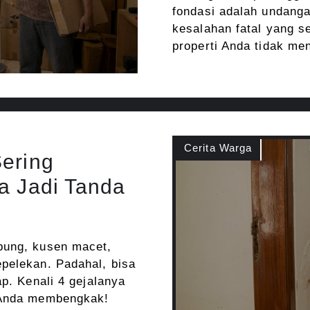
fondasi adalah undanga
kesalahan fatal yang s
properti Anda tidak me
Cerita Warga
Sering
a Jadi Tanda
bung, kusen macet,
pelekan. Padahal, bisa
ap. Kenali 4 gejalanya
h Anda membengkak!