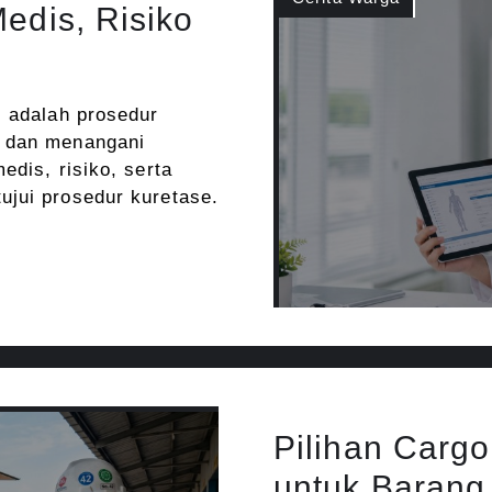
edis, Risiko
) adalah prosedur
s dan menangani
edis, risiko, serta
ujui prosedur kuretase.
Pilihan Carg
untuk Barang