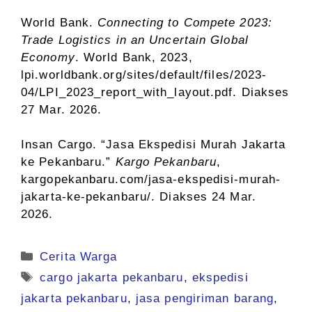
World Bank.
Connecting to Compete 2023:
Trade Logistics in an Uncertain Global
Economy
. World Bank, 2023,
lpi.worldbank.org/sites/default/files/2023-
04/LPI_2023_report_with_layout.pdf. Diakses
27 Mar. 2026.
Insan Cargo. “Jasa Ekspedisi Murah Jakarta
ke Pekanbaru.”
Kargo Pekanbaru
,
kargopekanbaru.com/jasa-ekspedisi-murah-
jakarta-ke-pekanbaru/. Diakses 24 Mar.
2026.
Kategori
Cerita Warga
Tag
cargo jakarta pekanbaru
,
ekspedisi
jakarta pekanbaru
,
jasa pengiriman barang
,